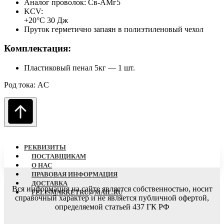
Аналог проволок: Св-АМг5
KCV:
+20°С 30 Дж
Пруток герметично запаян в полиэтиленовый чехол
Комплектация:
Пластиковый пенал 5кг — 1 шт.
Род тока: AC
РЕКВИЗИТЫ
ПОСТАВЩИКАМ
О НАC
ПРАВОВАЯ ИНФОРМАЦИЯ
ДОСТАВКА
Вся информация на сайте является собственностью, носит
FELISMARKETRU@MAIL.RU
справочный характер
и не является публичной офертой,
определяемой статьей 437 ГК РФ