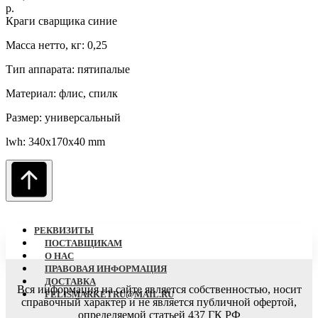
р.
Краги сварщика синие
Масса нетто, кг: 0,25
Тип аппарата: пятипалые
Материал: флис, спилк
Размер: универсальный
lwh: 340x170x40 mm
РЕКВИЗИТЫ
ПОСТАВЩИКАМ
О НАC
ПРАВОВАЯ ИНФОРМАЦИЯ
ДОСТАВКА
Вся информация на сайте является собственностью, носит
FELISMARKETRU@MAIL.RU
справочный характер
и не является публичной офертой,
определяемой статьей 437 ГК РФ