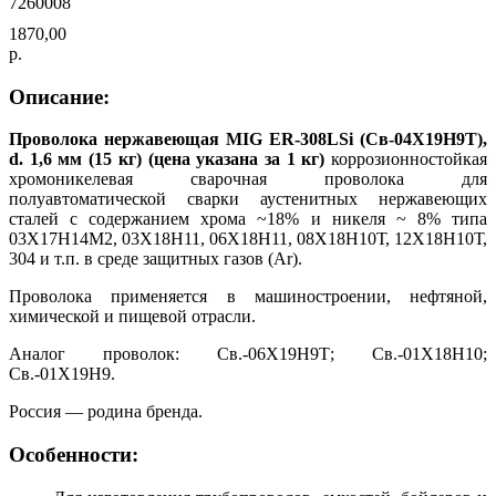
7260008
1870,00
р.
Описание:
Проволока нержавеющая MIG ER-308LSi (Св-04Х19Н9Т),
d. 1,6 мм (15 кг) (цена указана за 1 кг)
коррозионностойкая
хромоникелевая сварочная проволока для
полуавтоматической сварки аустенитных нержавеющих
сталей c содержанием хрома ~18% и никеля ~ 8% типа
03Х17Н14М2, 03Х18Н11, 06Х18Н11, 08Х18Н10Т, 12Х18Н10Т,
304 и т.п. в среде защитных газов (Ar).
Проволока применяется в машиностроении, нефтяной,
химической и пищевой отрасли.
Аналог проволок: Св.-06Х19Н9Т; Св.-01Х18Н10;
Св.-01Х19Н9.
Россия — родина бренда.
Особенности: