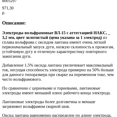
8005297
971,30
р.
Описание:
Электроды вольфрамовые ВЛ-15 с аттестацией НАКС, _
3,2 мм, цвет золотистый (цена указана за 1 электрод)
из
сплава вольфрама с оксидом лантана имеют очень легкий
первоначальный запуск дуги, низкую склонность к прожогам,
устойчивую дугу и отличную характеристику повторного
зажигания дуги.
Добавление 1,5% оксида лантана увеличивает максимальный
ток, несущая способность электрода примерно на 50% больше
для данного типоразмера при сварке на переменном токе, чем
чисто вольфрамового.
По сравнению с цериевыми и ториевыми, лантановые
электроды имеют меньший износ рабочего конца электрода.
Лантановые электроды более долговечны и меньше
загрязняют вольфрамом сварной шов.
Оксид лантана равномерно распределен по длине электрода,