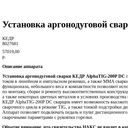
Установка аргонодуговой св
КЕДР
8027681
57019,00
р.
Описание аппарата
Установка аргонодуговой сварки КЕДР AlphaTIG-200P DC
п
током в линейном и импульсном режимах, а также MMA сварк
функционала, небольшого веса и компактности позволяют испо
по монтажу, сборке и ремонту высокоответственных конструкц
а также некоторых цветных металлов в условиях производства
КЕДР AlphaTIG-200P DC сварщик имеет возможность высокото
сварочного цикла в режиме TIG, а также тонкой подстройки 
Аппарат позволяет подключать педаль и пульт дистанционного
сварочными параметрами с рукоятки горелки.
Обратие внимание, что свидетельство НАКС не входит в ко