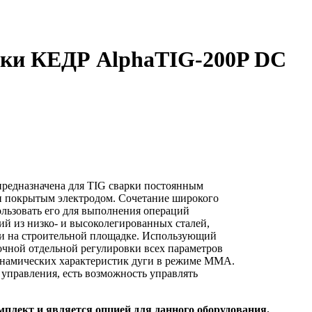
арки КЕДР AlphaTIG-200P DC
редназначена для TIG сварки постоянным
и покрытым электродом. Сочетание широкого
льзовать его для выполнения операций
ий из низко- и высоколегированных сталей,
 и на строительной площадке. Использующий
чной отдельной регулировки всех параметров
динамических характеристик дуги в режиме ММА.
 управления, есть возможность управлять
мплект и является опцией для данного оборудования.