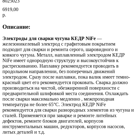
8025023
6919,00
р.
Описание:
Электроды для сварки чугуна КЕДР NiFe
—
железоникелевый электрод с графитовым покрытием
подходит для сварки и ремонта серого, шаровидного и
ковкого чугуна. Металл, наплавленный электродом КЕДР
NiFe имеет однородную структуру и высокоустойчив к
растрескиванию. Наплавку рекомендуется проводить в
продольном направлении, без поперечных движений
электродом. Сразу после наплавки, пока валик имеет темно-
красный цвет его рекомендуется проковать. Сварка должно
производиться на чистой, обезжиренной поверхности с
предварительной шлифовкой места соединения. Охлаждать
после сварки максимально медленно , межпроходная
температура не более 65°C. Электрод КЕДР NiFe
рекомендуется для сварки разнородных элементов из чугуна и
сталей. Применяется при заварке и ремонте литейных
дефектов, ремонте блоков двигателей, корпусов
инструментальных машин, редукторов, корпусов насосов,
литых деталей и т.д.